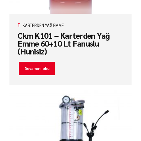
KARTERDEN YAĞ EMME
Ckm K101 – Karterden Yağ
Emme 60+10 Lt Fanuslu
(Hunisiz)
Devamını oku