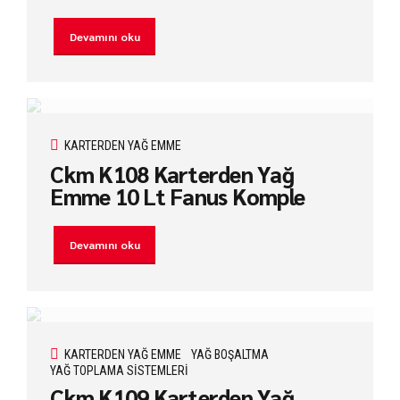
Devamını oku
KARTERDEN YAĞ EMME
Ckm K108 Karterden Yağ
Emme 10 Lt Fanus Komple
Devamını oku
KARTERDEN YAĞ EMME
YAĞ BOŞALTMA
YAĞ TOPLAMA SISTEMLERI
Ckm K109 Karterden Yağ